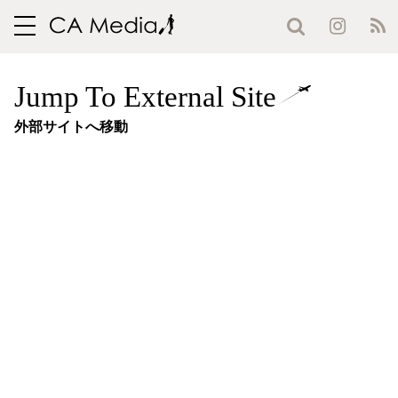
toggle
navigation
Jump To External Site
外部サイトへ移動