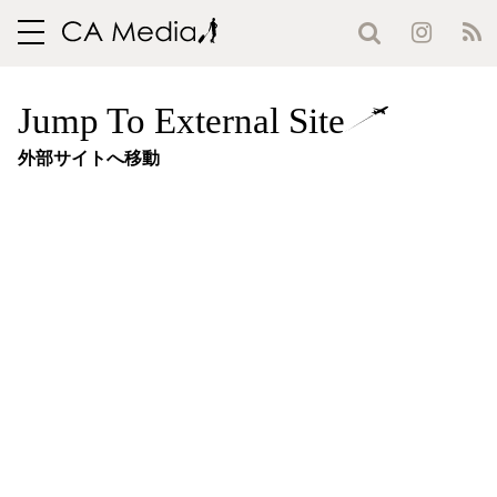
toggle
navigation
Jump To External Site
外部サイトへ移動