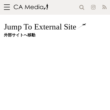
toggle
navigation
Jump To External Site
外部サイトへ移動