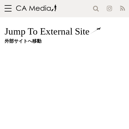
toggle
navigation
Jump To External Site
外部サイトへ移動