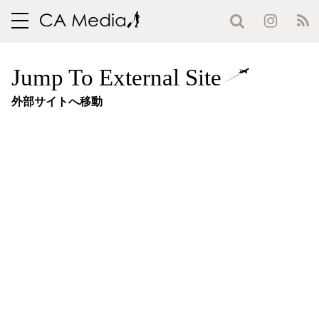
toggle
navigation
Jump To External Site
外部サイトへ移動