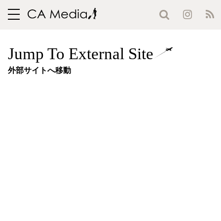
toggle
navigation
Jump To External Site
外部サイトへ移動