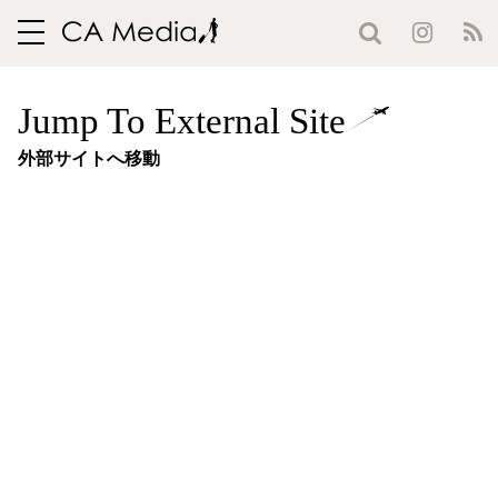
toggle
navigation
Jump To External Site
外部サイトへ移動