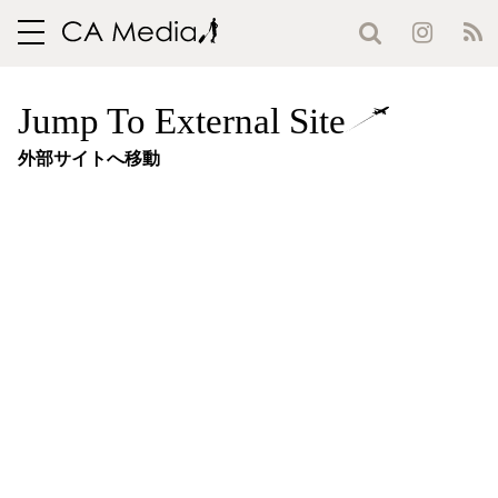
toggle
navigation
Jump To External Site
外部サイトへ移動