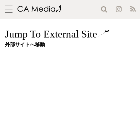
toggle
navigation
Jump To External Site
外部サイトへ移動