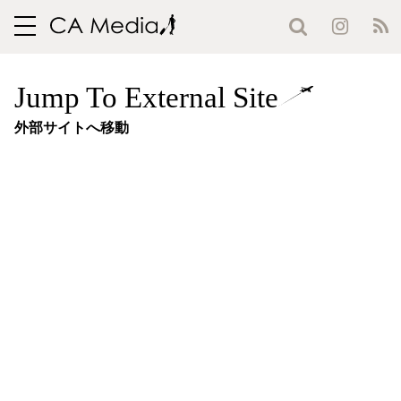
toggle
navigation
Jump To External Site
外部サイトへ移動