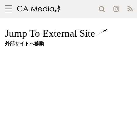
toggle
navigation
Jump To External Site
外部サイトへ移動