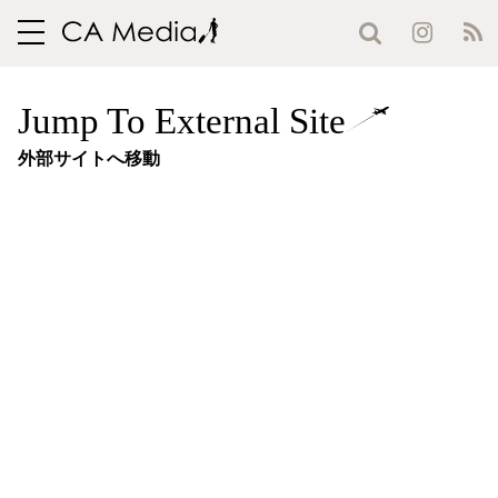
toggle
navigation
Jump To External Site
外部サイトへ移動