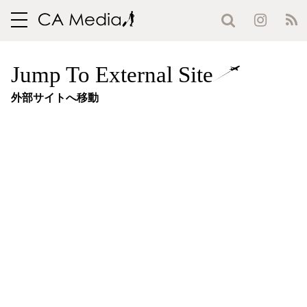
toggle
navigation
Jump To External Site
外部サイトへ移動