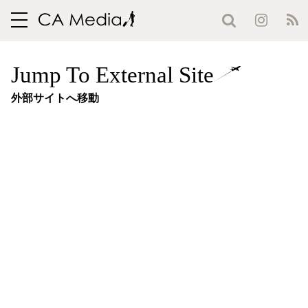
toggle
navigation
Jump To External Site
外部サイトへ移動