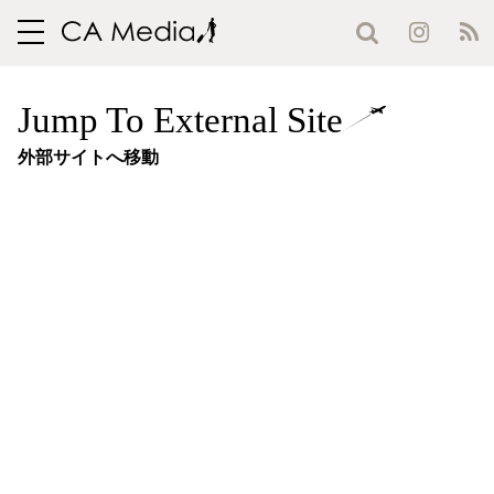
toggle
navigation
Jump To External Site
外部サイトへ移動