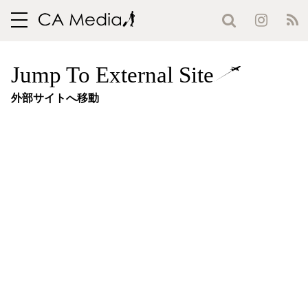
toggle
navigation
Jump To External Site
外部サイトへ移動