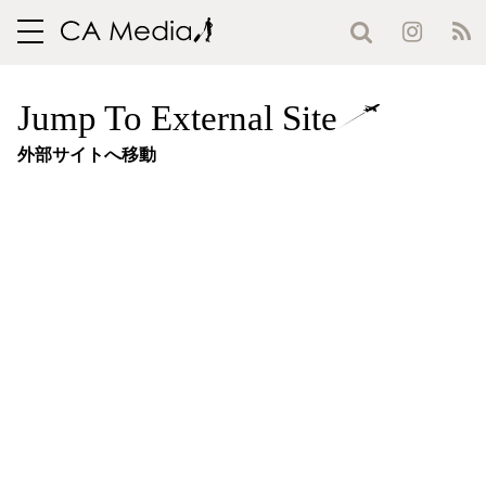
toggle
navigation
Jump To External Site
外部サイトへ移動