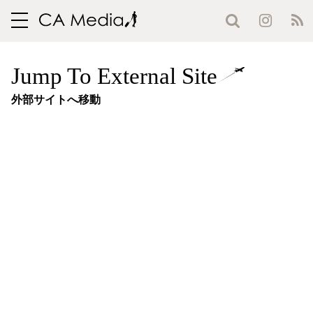
toggle
navigation
Jump To External Site
外部サイトへ移動