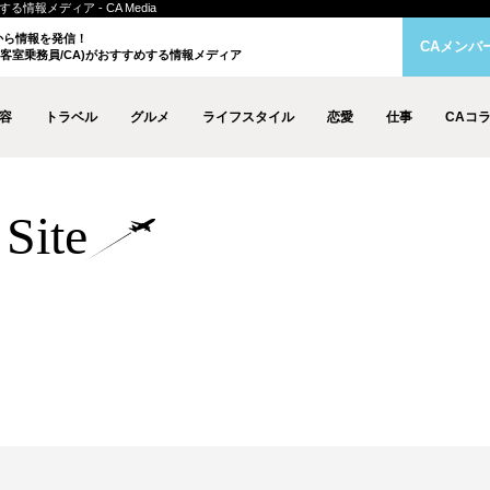
情報メディア - CA Media
クから情報を発信！
CAメンバ
客室乗務員/CA)がおすすめする情報メディア
容
トラベル
グルメ
ライフスタイル
恋愛
仕事
CAコ
Site