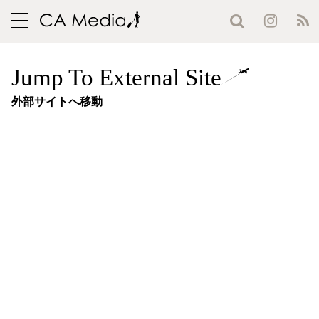
toggle
navigation
Jump To External Site
外部サイトへ移動