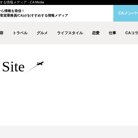
情報メディア - CA Media
クから情報を発信！
CAメンバ
客室乗務員/CA)がおすすめする情報メディア
容
トラベル
グルメ
ライフスタイル
恋愛
仕事
CAコ
Site