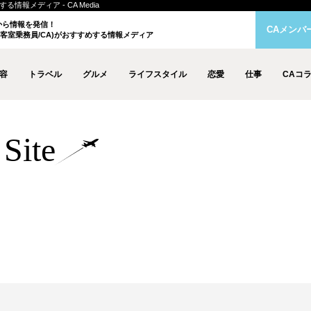
情報メディア - CA Media
クから情報を発信！
CAメンバ
客室乗務員/CA)がおすすめする情報メディア
容
トラベル
グルメ
ライフスタイル
恋愛
仕事
CAコ
Site