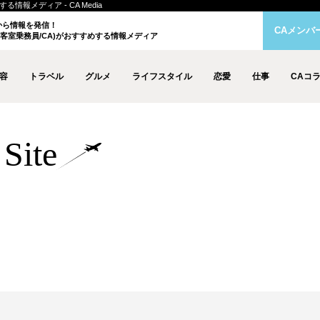
情報メディア - CA Media
クから情報を発信！
CAメンバ
客室乗務員/CA)がおすすめする情報メディア
容
トラベル
グルメ
ライフスタイル
恋愛
仕事
CAコ
Site