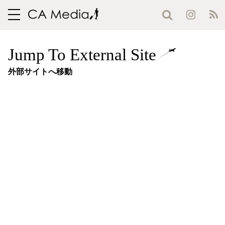
toggle
navigation
Jump To External Site
外部サイトへ移動