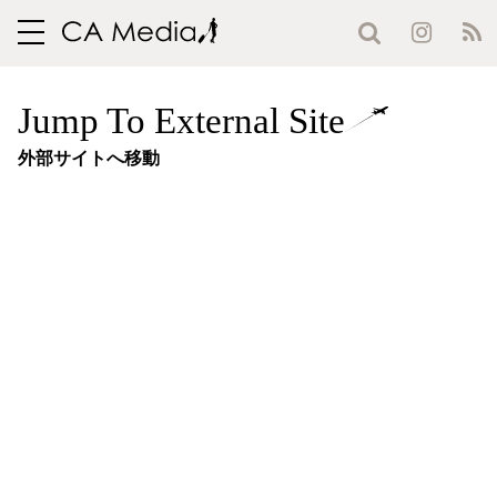
toggle
navigation
Jump To External Site
外部サイトへ移動