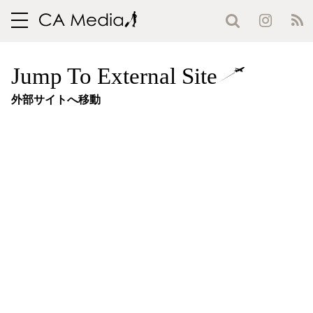
toggle
navigation
Jump To External Site
外部サイトへ移動