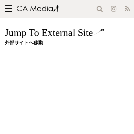
toggle
navigation
Jump To External Site
外部サイトへ移動