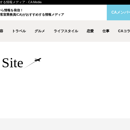
情報メディア - CA Media
クから情報を発信！
CAメンバ
客室乗務員/CA)がおすすめする情報メディア
容
トラベル
グルメ
ライフスタイル
恋愛
仕事
CAコ
Site