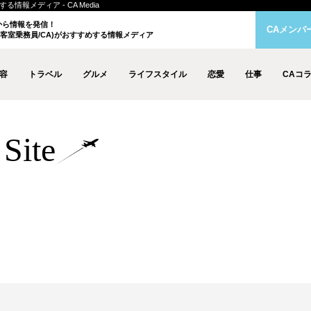
情報メディア - CA Media
クから情報を発信！
CAメンバ
客室乗務員/CA)がおすすめする情報メディア
容
トラベル
グルメ
ライフスタイル
恋愛
仕事
CAコ
Site