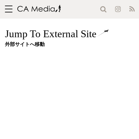
toggle
navigation
Jump To External Site
外部サイトへ移動