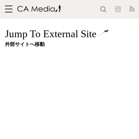
toggle
navigation
Jump To External Site
外部サイトへ移動