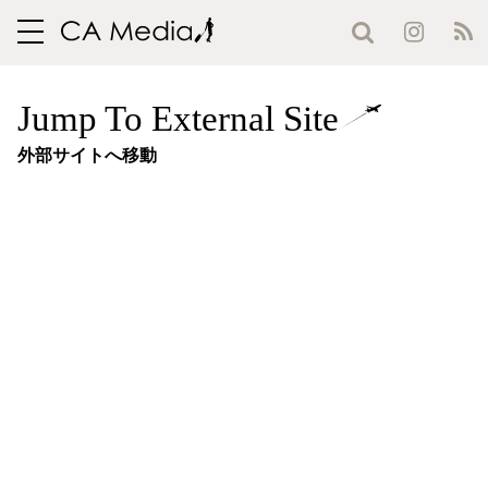
toggle
navigation
Jump To External Site
外部サイトへ移動