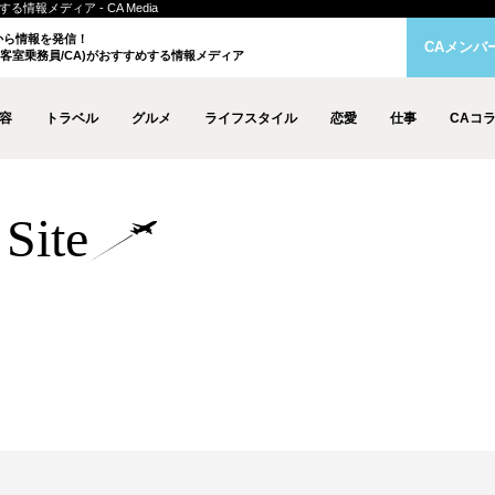
情報メディア - CA Media
クから情報を発信！
CAメンバ
客室乗務員/CA)がおすすめする情報メディア
容
トラベル
グルメ
ライフスタイル
恋愛
仕事
CAコ
Site