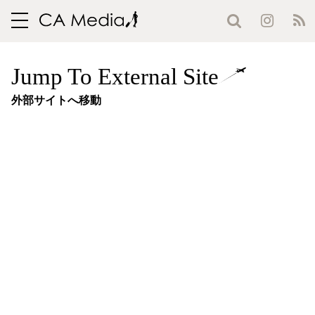
toggle
navigation
Jump To External Site
外部サイトへ移動