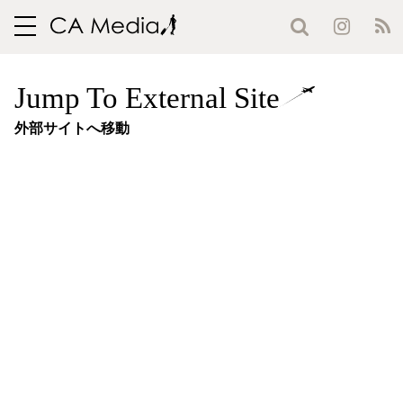
toggle
navigation
Jump To External Site
外部サイトへ移動