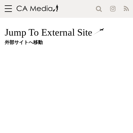
toggle
navigation
Jump To External Site
外部サイトへ移動