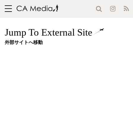
toggle
navigation
Jump To External Site
外部サイトへ移動