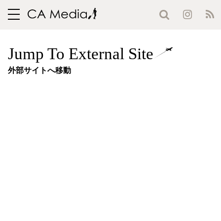
toggle
navigation
Jump To External Site
外部サイトへ移動