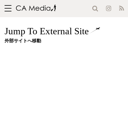
toggle
navigation
Jump To External Site
外部サイトへ移動