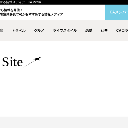
情報メディア - CA Media
クから情報を発信！
CAメンバ
客室乗務員/CA)がおすすめする情報メディア
容
トラベル
グルメ
ライフスタイル
恋愛
仕事
CAコ
Site