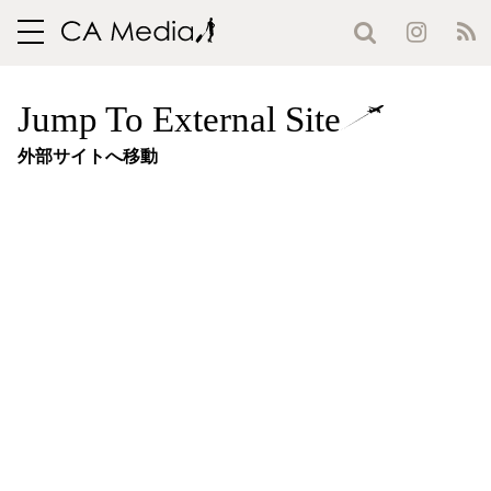
toggle
navigation
Jump To External Site
外部サイトへ移動