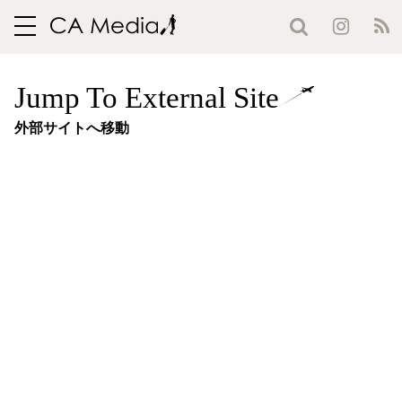
toggle
navigation
Jump To External Site
外部サイトへ移動