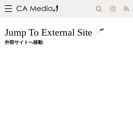
toggle
navigation
Jump To External Site
外部サイトへ移動