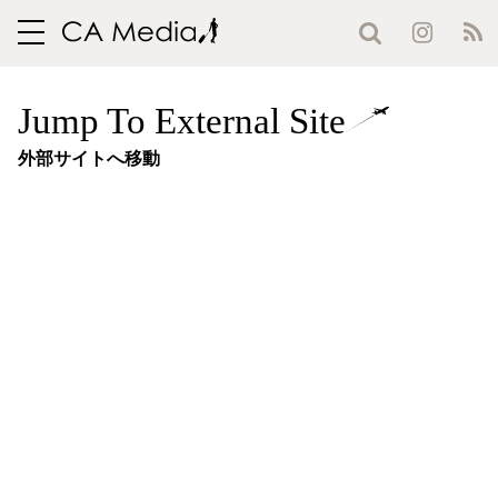
toggle
navigation
Jump To External Site
外部サイトへ移動