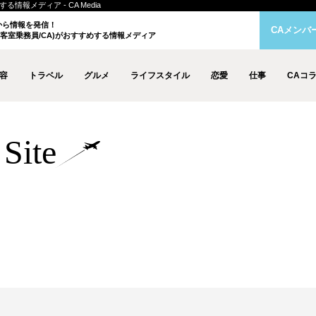
情報メディア - CA Media
クから情報を発信！
CAメンバ
客室乗務員/CA)がおすすめする情報メディア
容
トラベル
グルメ
ライフスタイル
恋愛
仕事
CAコ
Site