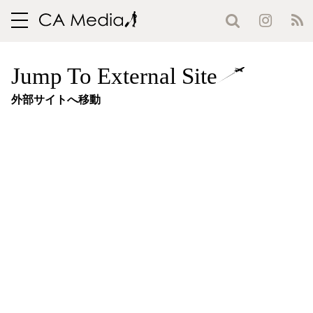
toggle
navigation
Jump To External Site
外部サイトへ移動