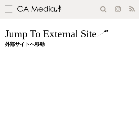
toggle
navigation
Jump To External Site
外部サイトへ移動