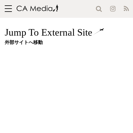
toggle
navigation
Jump To External Site
外部サイトへ移動