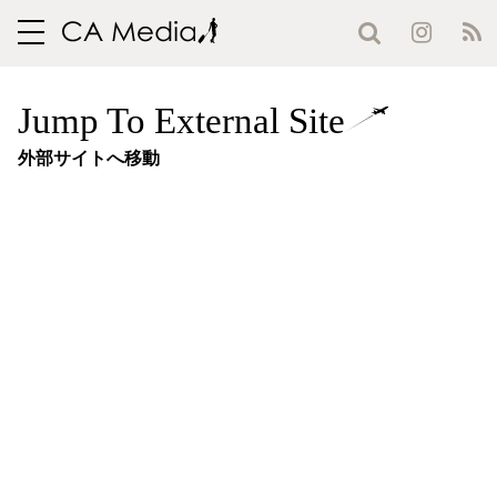
toggle
navigation
Jump To External Site
外部サイトへ移動