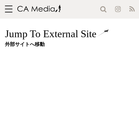
toggle
navigation
Jump To External Site
外部サイトへ移動